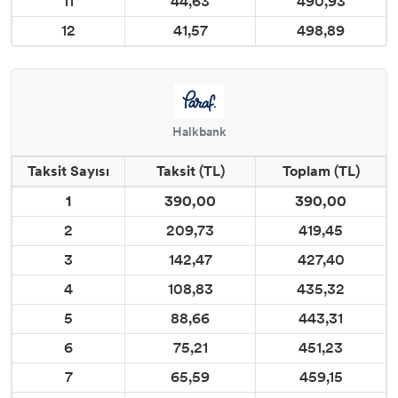
11
44,63
490,93
12
41,57
498,89
Halkbank
Taksit Sayısı
Taksit (TL)
Toplam (TL)
1
390,00
390,00
2
209,73
419,45
3
142,47
427,40
4
108,83
435,32
5
88,66
443,31
6
75,21
451,23
7
65,59
459,15