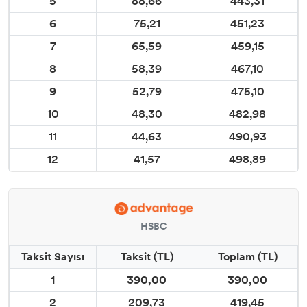
5
88,66
443,31
6
75,21
451,23
7
65,59
459,15
8
58,39
467,10
9
52,79
475,10
10
48,30
482,98
11
44,63
490,93
12
41,57
498,89
HSBC
Taksit Sayısı
Taksit (TL)
Toplam (TL)
1
390,00
390,00
2
209,73
419,45