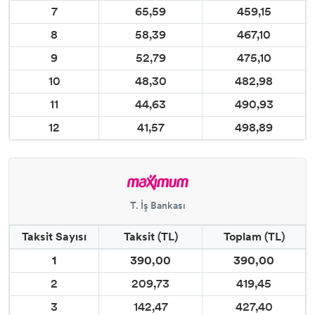
7
65,59
459,15
8
58,39
467,10
9
52,79
475,10
10
48,30
482,98
11
44,63
490,93
12
41,57
498,89
T. İş Bankası
Taksit Sayısı
Taksit (TL)
Toplam (TL)
1
390,00
390,00
2
209,73
419,45
3
142,47
427,40