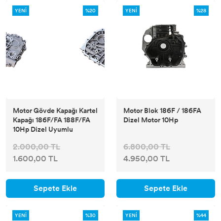
YENİ
%20
YENİ
%28
Motor Gövde Kapağı Kartel
Motor Blok 186F / 186FA
Kapağı 186F/FA 188F/FA
Dizel Motor 10Hp
10Hp Dizel Uyumlu
2.000,00 TL
6.800,00 TL
1.600,00 TL
4.950,00 TL
Sepete Ekle
Sepete Ekle
YENİ
%30
YENİ
%44