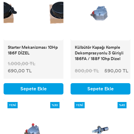
Starter Mekanizması 10Hp
Külbütör Kapağı Komple
186F DİZEL
Dekomprasyonlu 3 Girişli
186FA / 188F 10hp Dizel
1.000,00 TL
690,00 TL
800,00 TL
590,00 TL
Sepete Ekle
Sepete Ekle
YENİ
%30
YENİ
%45