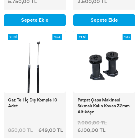
5.750,00 TL
3.500,00 TL
Sepete Ekle
Sepete Ekle
YENİ
%24
YENİ
%13
Gaz Teli İç Dış Komple 10
Patpat Çapa Makinesi
Adet
Sıkmalı Kalın Kovan 32mm
Altıköşe
7.000,00 TL
850,00 TL
649,00 TL
6.100,00 TL