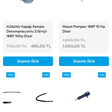
Külbütör Kapağı Komple
Mazot Pompası 186F 10 Hp
Dekomprasyonlu 2 Girişli
Dizel
186F 10Hp Dizel
1.800,00 TL
700,00 TL
490,00 TL
1.000,00 TL
Sepete Ekle
Sepete Ekle
YENİ
%43
YENİ
%40