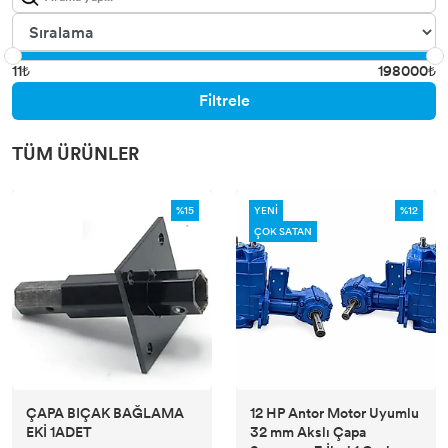
11₺
198000₺
Filtrele
TÜM ÜRÜNLER
%15
YENİ
%12
ÇOK SATAN
ÇAPA BIÇAK BAĞLAMA
12 HP Antor Motor Uyumlu
EKİ 1ADET
32 mm Akslı Çapa