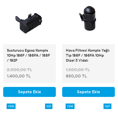
Susturucu Egzoz Komple
Hava Filtresi Komple Yağlı
10Hp 186F / 186FA / 188F
Tip 186F / 186FA 10Hp
/ 192F
Dizel 3 Vidalı
2.000,00 TL
1.500,00 TL
1.400,00 TL
850,00 TL
Sepete Ekle
Sepete Ekle
YENİ
%31
YENİ
%27