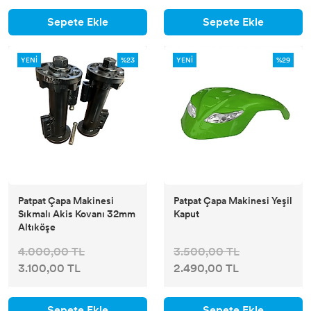
Sepete Ekle
Sepete Ekle
YENİ
%23
YENİ
%29
Patpat Çapa Makinesi
Patpat Çapa Makinesi Yeşil
Sıkmalı Akis Kovanı 32mm
Kaput
Altıköşe
4.000,00 TL
3.500,00 TL
3.100,00 TL
2.490,00 TL
Sepete Ekle
Sepete Ekle