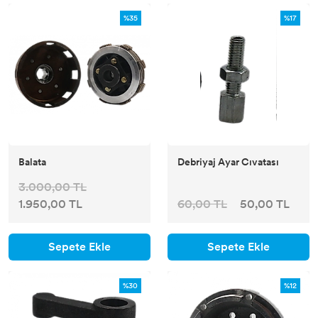
%35
%17
Balata
Debriyaj Ayar Cıvatası
3.000,00 TL
1.950,00 TL
60,00 TL
50,00 TL
Sepete Ekle
Sepete Ekle
%30
%12