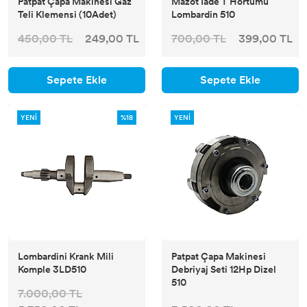
Patpat Çapa Makinesi Gaz
Mazot İade T Hortumu
Teli Klemensi (10Adet)
Lombardin 510
450,00 TL
249,00 TL
700,00 TL
399,00 TL
Sepete Ekle
Sepete Ekle
YENİ
%18
YENİ
Lombardini Krank Mili
Patpat Çapa Makinesi
Komple 3LD510
Debriyaj Seti 12Hp Dizel
510
7.000,00 TL