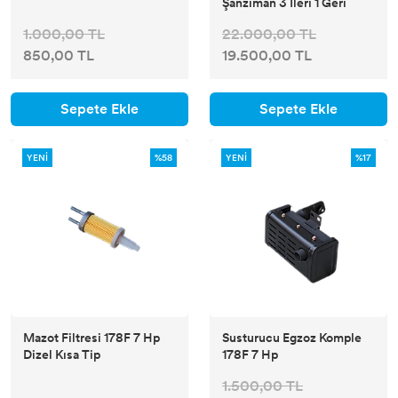
Şanzıman 3 İleri 1 Geri
1.000,00 TL
22.000,00 TL
850,00 TL
19.500,00 TL
Sepete Ekle
Sepete Ekle
YENİ
%58
YENİ
%17
Mazot Filtresi 178F 7 Hp
Susturucu Egzoz Komple
Dizel Kısa Tip
178F 7 Hp
1.500,00 TL