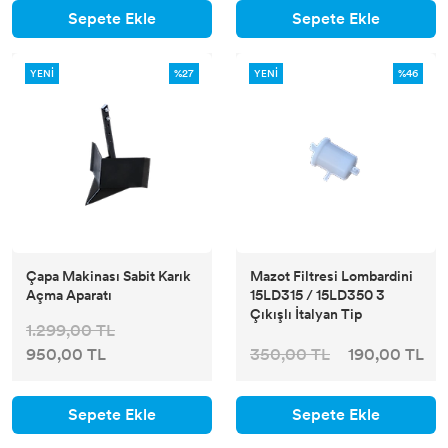
Sepete Ekle
Sepete Ekle
YENİ
%27
YENİ
%46
Çapa Makinası Sabit Karık
Mazot Filtresi Lombardini
Açma Aparatı
15LD315 / 15LD350 3
Çıkışlı İtalyan Tip
1.299,00 TL
950,00 TL
350,00 TL
190,00 TL
Sepete Ekle
Sepete Ekle