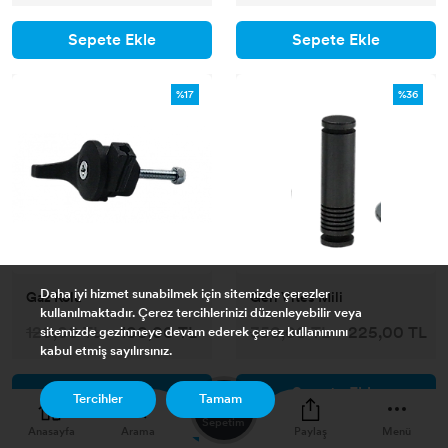
Sepete Ekle
Sepete Ekle
%17
%36
Daha iyi hizmet sunabilmek için sitemizde çerezler
Gaz Kolu
Geri Vites Mili
kullanılmaktadır. Çerez tercihlerinizi düzenleyebilir veya
120,00 TL
100,00 TL
350,00 TL
225,00 TL
sitemizde gezinmeye devam ederek çerez kullanımını
kabul etmiş sayılırsınız.
Sepete Ekle
Sepete Ekle
0
Tercihler
Tamam
Sepetim
Anasayfa
Arama
Paylaş
Menü