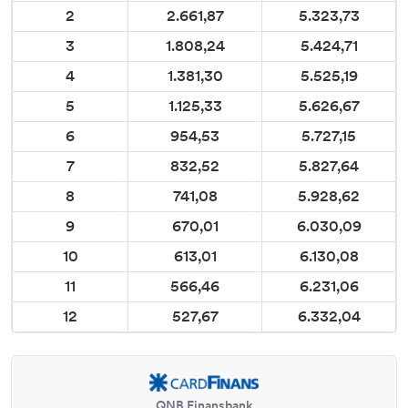
2
2.661,87
5.323,73
3
1.808,24
5.424,71
4
1.381,30
5.525,19
5
1.125,33
5.626,67
6
954,53
5.727,15
7
832,52
5.827,64
8
741,08
5.928,62
9
670,01
6.030,09
10
613,01
6.130,08
11
566,46
6.231,06
12
527,67
6.332,04
QNB Finansbank