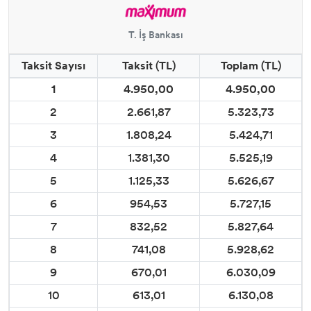
T. İş Bankası
Taksit Sayısı
Taksit (TL)
Toplam (TL)
1
4.950,00
4.950,00
2
2.661,87
5.323,73
3
1.808,24
5.424,71
4
1.381,30
5.525,19
5
1.125,33
5.626,67
6
954,53
5.727,15
7
832,52
5.827,64
8
741,08
5.928,62
9
670,01
6.030,09
10
613,01
6.130,08