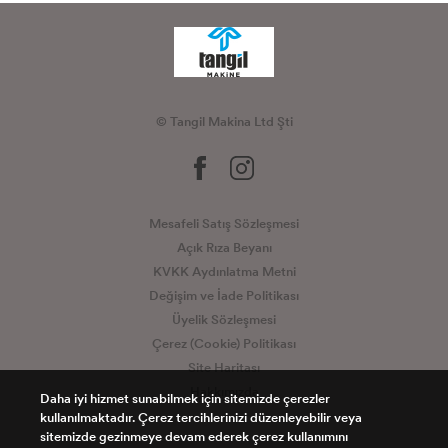
© Tangil Makina Ltd Şti
Mesafeli Satış Sözleşmesi
Açık Rıza Beyanı
KVKK Aydınlatma Metni
Değişim ve İade Politikası
Üyelik Sözleşmesi
Çerez (Cookie) Politikası
Site Haritası
Hakkımızda
Daha iyi hizmet sunabilmek için sitemizde çerezler
kullanılmaktadır. Çerez tercihlerinizi düzenleyebilir veya
sitemizde gezinmeye devam ederek çerez kullanımını