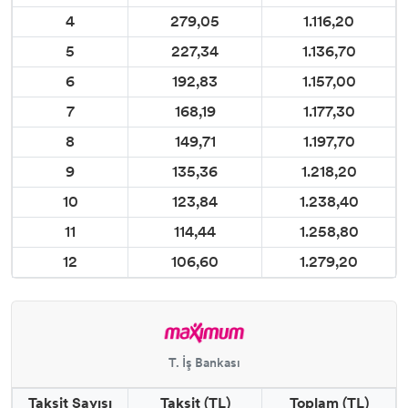
4
279,05
1.116,20
5
227,34
1.136,70
6
192,83
1.157,00
7
168,19
1.177,30
8
149,71
1.197,70
9
135,36
1.218,20
10
123,84
1.238,40
11
114,44
1.258,80
12
106,60
1.279,20
T. İş Bankası
Taksit Sayısı
Taksit (TL)
Toplam (TL)