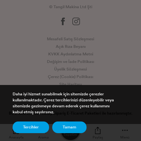
© Tangil Makina Ltd Şti
Mesafeli Satış Sözleşmesi
Açık Rıza Beyanı
KVKK Aydınlatma Metni
Değişim ve İade Politikası
Üyelik Sözleşmesi
Çerez (Cookie) Politikası
Site Haritası
Hakkımızda
Daha iyi hizmet sunabilmek için sitemizde çerezler
kullanılmaktadır. Çerez tercihlerinizi düzenleyebilir veya
sitemizde gezinmeye devam ederek çerez kullanımını
kabul etmiş sayılırsınız.
Bu e-ticaret sitesi
Kolay Sipariş E-Ticaret Paketleri
ile hazırlanmıştır.
0
Tercihler
Tamam
Sepetim
Anasayfa
Arama
Paylaş
Menü