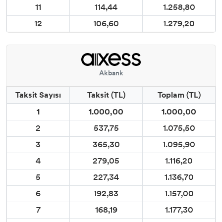
11
114,44
1.258,80
12
106,60
1.279,20
Akbank
Taksit Sayısı
Taksit (TL)
Toplam (TL)
1
1.000,00
1.000,00
2
537,75
1.075,50
3
365,30
1.095,90
4
279,05
1.116,20
5
227,34
1.136,70
6
192,83
1.157,00
7
168,19
1.177,30