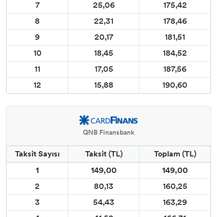
7
25,06
175,42
8
22,31
178,46
9
20,17
181,51
10
18,45
184,52
11
17,05
187,56
12
15,88
190,60
QNB Finansbank
Taksit Sayısı
Taksit (TL)
Toplam (TL)
1
149,00
149,00
2
80,13
160,25
3
54,43
163,29