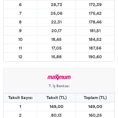
6
28,73
172,39
7
25,06
175,42
8
22,31
178,46
9
20,17
181,51
10
18,45
184,52
11
17,05
187,56
12
15,88
190,60
T. İş Bankası
Taksit Sayısı
Taksit (TL)
Toplam (TL)
1
149,00
149,00
2
80,13
160,25