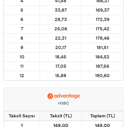
4
41,58
166,31
5
33,87
169,37
6
28,73
172,39
7
25,06
175,42
8
22,31
178,46
9
20,17
181,51
10
18,45
184,52
11
17,05
187,56
12
15,88
190,60
HSBC
Taksit Sayısı
Taksit (TL)
Toplam (TL)
1
149,00
149,00