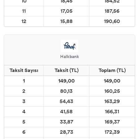
10
18,45
184,52
11
17,05
187,56
12
15,88
190,60
Halkbank
Taksit Sayısı
Taksit (TL)
Toplam (TL)
1
149,00
149,00
2
80,13
160,25
3
54,43
163,29
4
41,58
166,31
5
33,87
169,37
6
28,73
172,39