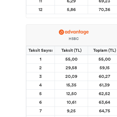
11
6,29
69,23
12
5,86
70,36
HSBC
Taksit Sayısı
Taksit (TL)
Toplam (TL)
1
55,00
55,00
2
29,58
59,15
3
20,09
60,27
4
15,35
61,39
5
12,50
62,52
6
10,61
63,64
7
9,25
64,75