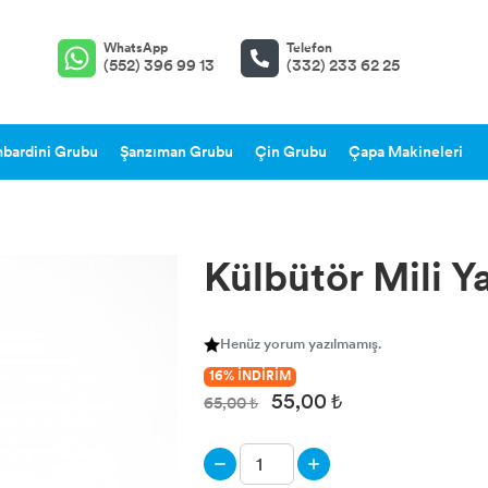
WhatsApp
Telefon
(552) 396 99 13
(332) 233 62 25
bardini Grubu
Şanzıman Grubu
Çin Grubu
Çapa Makineleri
Külbütör Mili Y
Henüz yorum yazılmamış.
16% İNDİRİM
55,00 ₺
65,00 ₺