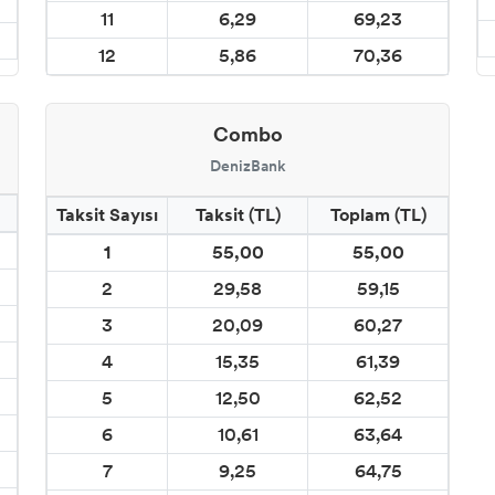
11
6,29
69,23
12
5,86
70,36
Combo
DenizBank
Taksit Sayısı
Taksit (TL)
Toplam (TL)
1
55,00
55,00
2
29,58
59,15
3
20,09
60,27
4
15,35
61,39
5
12,50
62,52
6
10,61
63,64
7
9,25
64,75