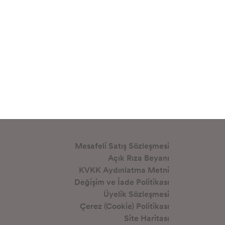
Mesafeli Satış Sözleşmesi
Açık Rıza Beyanı
KVKK Aydınlatma Metni
Değişim ve İade Politikası
Üyelik Sözleşmesi
Çerez (Cookie) Politikası
Site Haritası