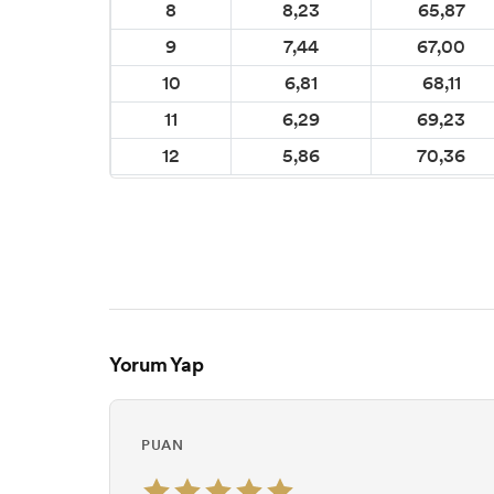
8
8,23
65,87
9
7,44
67,00
10
6,81
68,11
11
6,29
69,23
12
5,86
70,36
Yorum Yap
PUAN