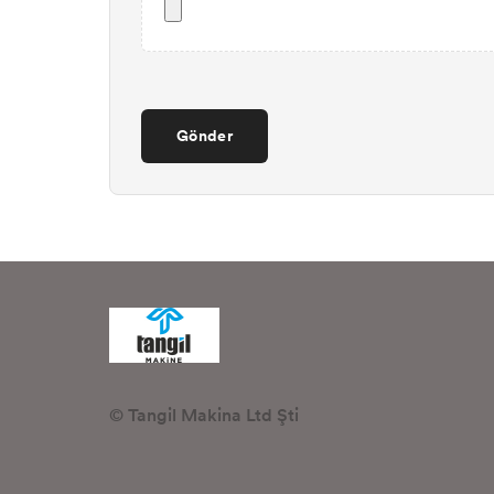
Gönder
© Tangil Makina Ltd Şti