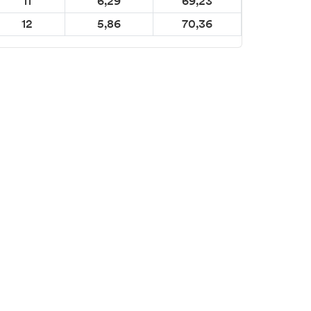
11
6,29
69,23
12
5,86
70,36