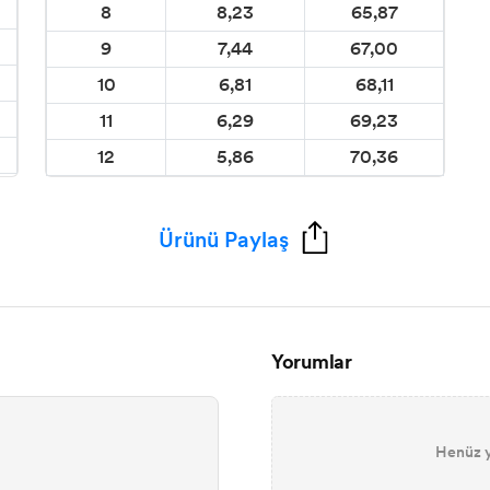
8
8,23
65,87
9
7,44
67,00
10
6,81
68,11
11
6,29
69,23
12
5,86
70,36
Ürünü Paylaş
Yorumlar
Henüz y