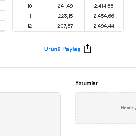
10
241,49
2.414,88
11
223,15
2.454,66
12
207,87
2.494,44
Ürünü Paylaş
Yorumlar
Henüz y