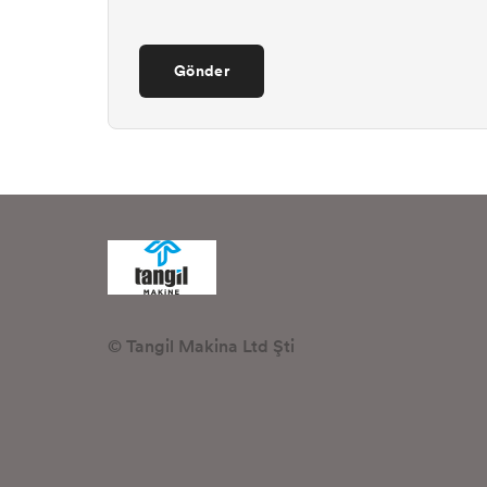
Gönder
© Tangil Makina Ltd Şti