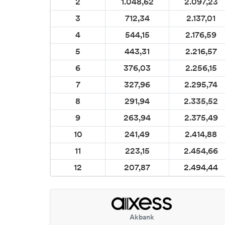
2
1.048,62
2.097,23
3
712,34
2.137,01
4
544,15
2.176,59
5
443,31
2.216,57
6
376,03
2.256,15
7
327,96
2.295,74
8
291,94
2.335,52
9
263,94
2.375,49
10
241,49
2.414,88
11
223,15
2.454,66
12
207,87
2.494,44
Akbank