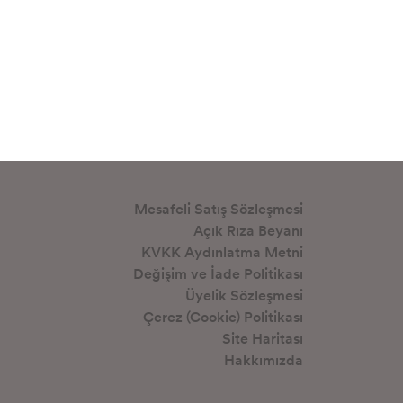
Mesafeli Satış Sözleşmesi
Açık Rıza Beyanı
KVKK Aydınlatma Metni
Değişim ve İade Politikası
Üyelik Sözleşmesi
Çerez (Cookie) Politikası
Site Haritası
Hakkımızda