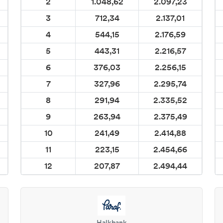
2
1.048,62
2.097,23
3
712,34
2.137,01
4
544,15
2.176,59
5
443,31
2.216,57
6
376,03
2.256,15
7
327,96
2.295,74
8
291,94
2.335,52
9
263,94
2.375,49
10
241,49
2.414,88
11
223,15
2.454,66
12
207,87
2.494,44
Halkbank