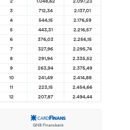
2
1.048,62
2.097,23
3
712,34
2.137,01
4
544,15
2.176,59
5
443,31
2.216,57
6
376,03
2.256,15
7
327,96
2.295,74
8
291,94
2.335,52
9
263,94
2.375,49
10
241,49
2.414,88
11
223,15
2.454,66
12
207,87
2.494,44
QNB Finansbank