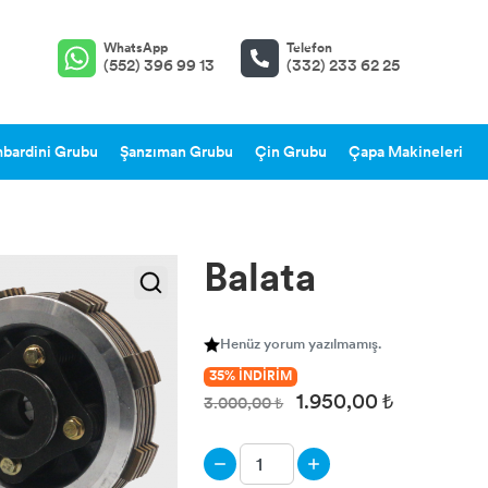
WhatsApp
Telefon
(552) 396 99 13
(332) 233 62 25
bardini Grubu
Şanzıman Grubu
Çin Grubu
Çapa Makineleri
Balata
Henüz yorum yazılmamış.
35% İNDİRİM
1.950,00 ₺
3.000,00 ₺