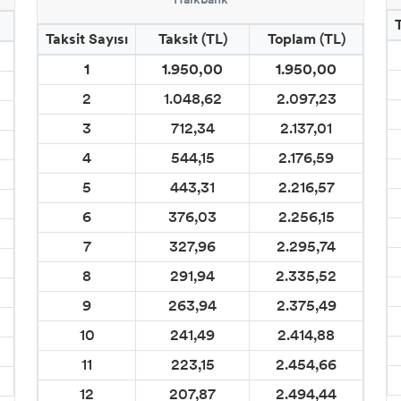
Taksit Sayısı
Taksit (TL)
Toplam (TL)
1
1.950,00
1.950,00
2
1.048,62
2.097,23
3
712,34
2.137,01
4
544,15
2.176,59
5
443,31
2.216,57
6
376,03
2.256,15
7
327,96
2.295,74
8
291,94
2.335,52
9
263,94
2.375,49
10
241,49
2.414,88
11
223,15
2.454,66
12
207,87
2.494,44