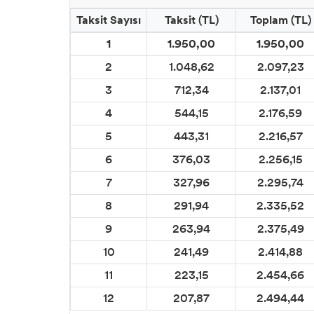
Taksit Sayısı
Taksit (TL)
Toplam (TL)
1
1.950,00
1.950,00
2
1.048,62
2.097,23
3
712,34
2.137,01
4
544,15
2.176,59
5
443,31
2.216,57
6
376,03
2.256,15
7
327,96
2.295,74
8
291,94
2.335,52
9
263,94
2.375,49
10
241,49
2.414,88
11
223,15
2.454,66
12
207,87
2.494,44