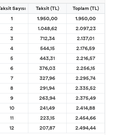
Taksit Sayısı
Taksit (TL)
Toplam (TL)
1
1.950,00
1.950,00
2
1.048,62
2.097,23
3
712,34
2.137,01
4
544,15
2.176,59
5
443,31
2.216,57
6
376,03
2.256,15
7
327,96
2.295,74
8
291,94
2.335,52
9
263,94
2.375,49
10
241,49
2.414,88
11
223,15
2.454,66
12
207,87
2.494,44